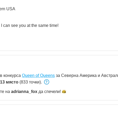
hern USA
 I can see you at the same time!
 в конкурса
Queen of Queens
за Северна Америка и Австрал
13 място
(833 точки).
ете на
adrianna_fox
да
спечели!