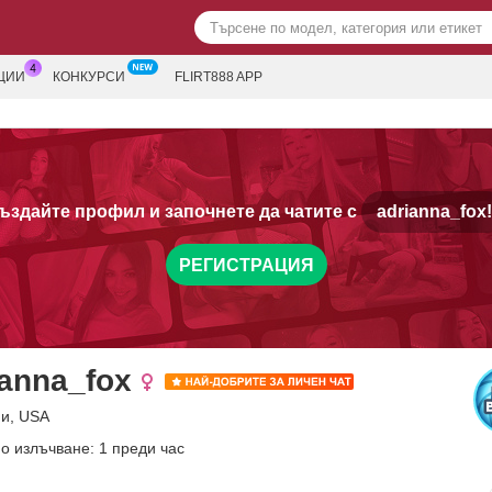
ЦИИ
КОНКУРСИ
FLIRT888 APP
ъздайте профил и започнете да чатите с
adrianna_fox!
РЕГИСТРАЦИЯ
ianna_fox
ни, USA
о излъчване: 1 преди час