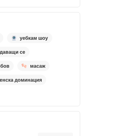
уебкам шоу
даващи се
юбов
масаж
енска доминация