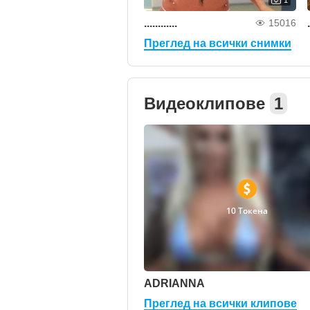
............
.
15016
Преглед на всички снимки
Видеоклипове
1
10 Токена
ADRIANNA
Преглед на всички клипове