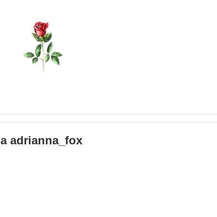
на
adrianna_fox