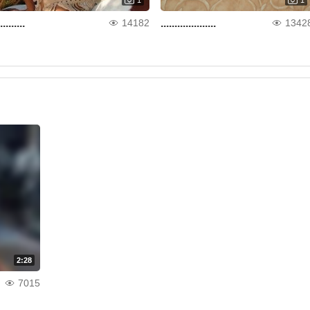
.........
....................
14182
1342
2:28
7015