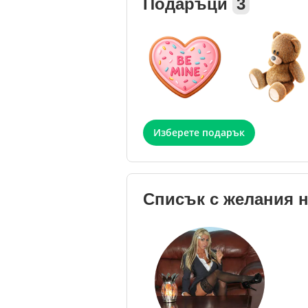
Подаръци
3
Изберете подарък
Списък с желания 