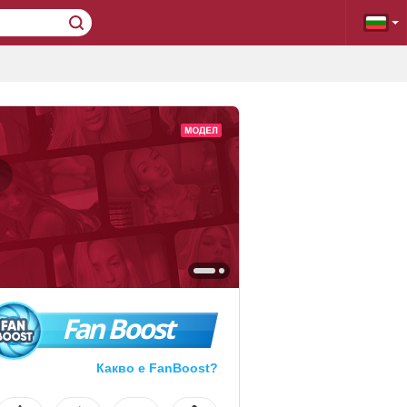
Fan Boost
Какво е FanBoost?