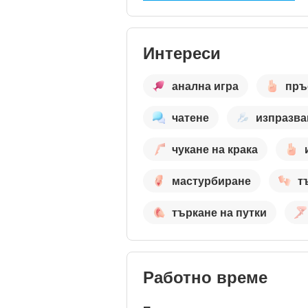
Интереси
анална игра
пръ
чатене
изпразва
чукане на крака
мастурбиране
т
търкане на путки
Работно време