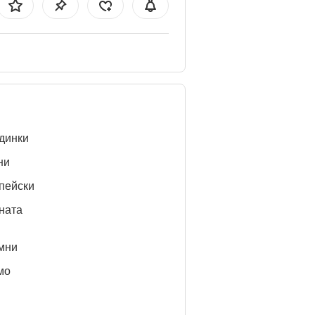
динки
ни
пейски
ната
мни
мо