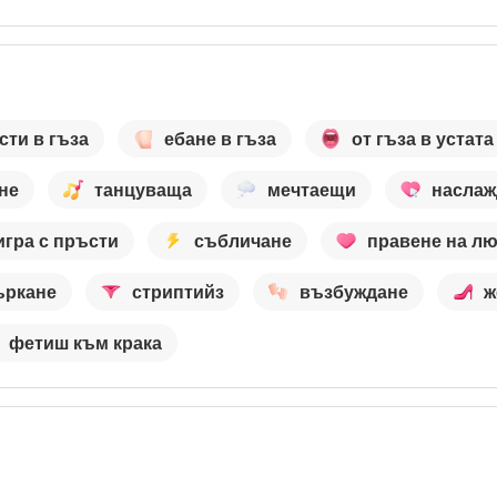
сти в гъза
ебане в гъза
от гъза в устата
не
танцуваща
мечтаещи
наслаж
игра с пръсти
събличане
правене на л
ъркане
стриптийз
възбуждане
ж
фетиш към крака