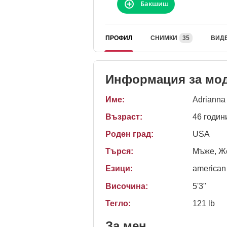
Бакшиш
ПРОФИЛ
СНИМКИ
35
ВИД
Информация за мо
Име:
Adrianna
Възраст:
46 годин
Роден град:
USA
Търся:
Мъже, Же
Езици:
american
Височина:
5'3"
Тегло:
121 lb
За мен