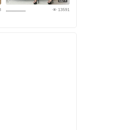
.................
8
13591