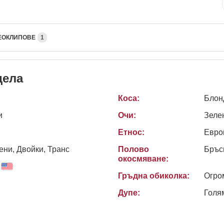
ЕОКЛИПОВЕ
1
дела
Коса:
Блон
и
Очи:
Зеле
Етнос:
Евро
ни, Двойки, Транс
Полово
Бръс
окосмяване:
Гръдна обиколка:
Огро
Дупе:
Голя