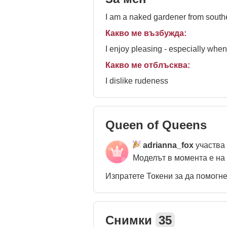
I am a naked gardener from sout
Какво ме възбужда:
I enjoy pleasing - especially when
Какво ме отблъсква:
I dislike rudeness
Queen of Queens
adrianna_fox
участва
Моделът в момента е на
Изпратете Токени за да помогн
Снимки
35